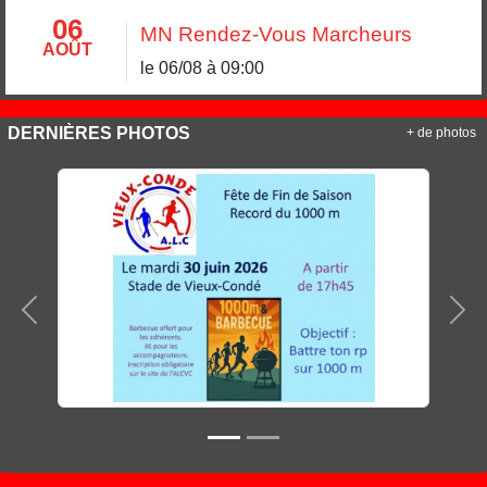
06
MN Rendez-Vous Marcheurs
AOÛT
le 06/08 à 09:00
DERNIÈRES PHOTOS
+ de photos
Précedent
Sui