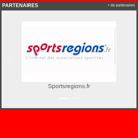
PARTENAIRES
+ de partenaires
Précedent
Suiv
Sportsregions.fr