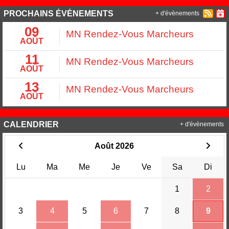
PROCHAINS ÉVÉNEMENTS
+ d'évènements
09
MN Rendez-Vous Marcheurs
AOÛT
11
MN Rendez-Vous Marcheurs
AOÛT
13
MN Rendez-Vous Marcheurs
AOÛT
CALENDRIER
+ d'évènements
Août 2026
Lu
Ma
Me
Je
Ve
Sa
Di
1
2
3
4
5
6
7
8
9