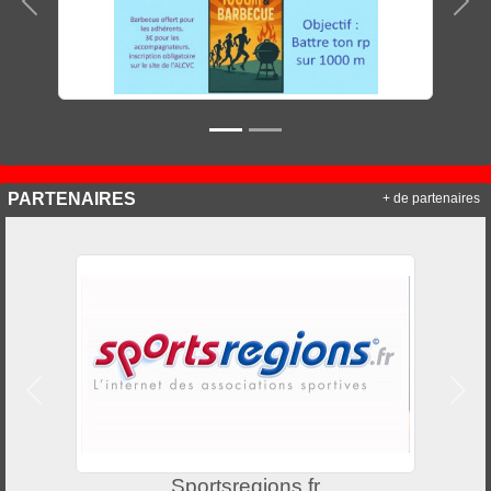
Précedent
Sui
PARTENAIRES
+ de partenaires
Précedent
Suiv
Sportsregions.fr