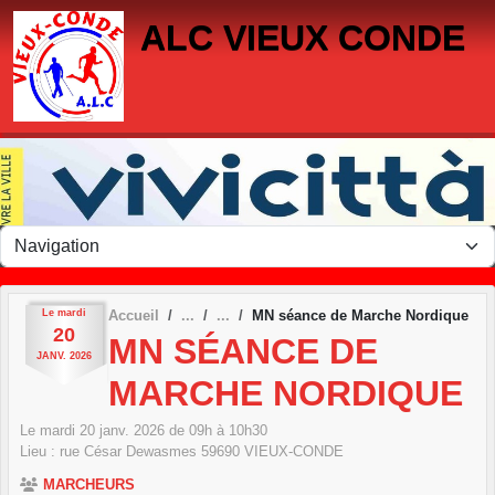
Panneau de gestion des cookies
ALC VIEUX CONDE
Le
mardi
Accueil
MN séance de Marche Nordique
20
MN SÉANCE DE
JANV.
2026
MARCHE NORDIQUE
Le
mardi
20
janv.
2026
de 09h à 10h30
Lieu :
rue César Dewasmes
59690
VIEUX-CONDE
MARCHEURS