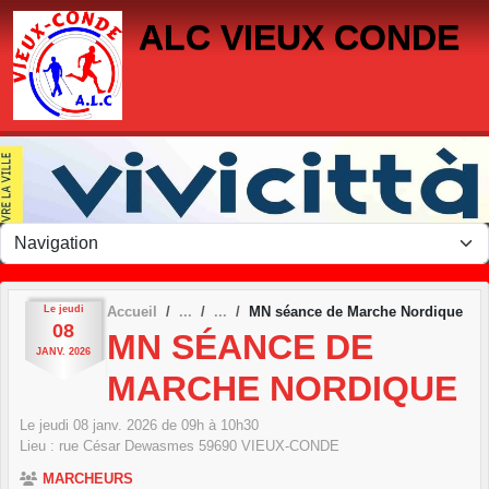
Panneau de gestion des cookies
ALC VIEUX CONDE
Le
jeudi
Accueil
MN séance de Marche Nordique
08
MN SÉANCE DE
JANV.
2026
MARCHE NORDIQUE
Le
jeudi
08
janv.
2026
de 09h à 10h30
Lieu :
rue César Dewasmes
59690
VIEUX-CONDE
MARCHEURS