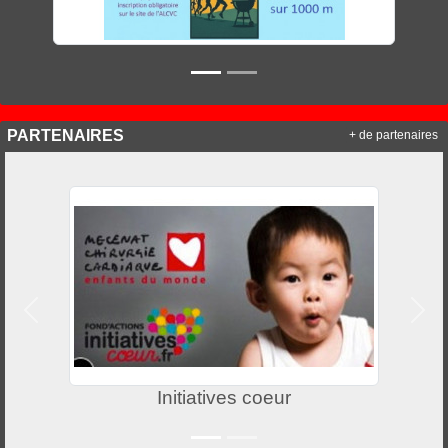
PARTENAIRES
+ de partenaires
Précedent
Suiv
Initiatives coeur