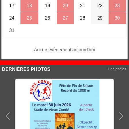
17
18
19
20
21
22
23
24
25
26
27
28
29
30
31
Aucun évènement aujourd'hui
DERNIÈRES PHOTOS
+ de photos
Précedent
Sui