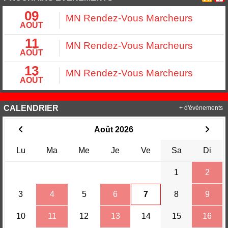
09
MN Rendez-Vous Marcheurs
AOÛT
11
MN Rendez-Vous Marcheurs
AOÛT
13
MN Rendez-Vous Marcheurs
AOÛT
CALENDRIER
+ d'évènements
Août 2026
Lu
Ma
Me
Je
Ve
Sa
Di
1
2
3
4
5
6
7
8
9
10
11
12
13
14
15
16