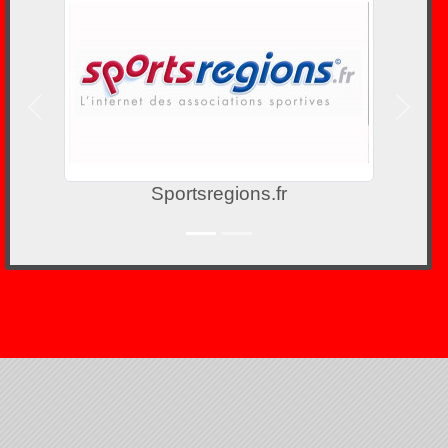
Précedent
Suivan
Sportsregions.fr