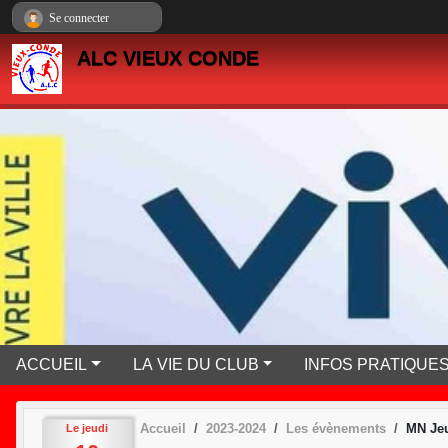
Panneau de gestion des cookies
Se connecter
ALC VIEUX CONDE
ACCUEIL
LA VIE DU CLUB
INFOS PRATIQUE
Accueil
2023-2024
Les évènements
MN Jeu
Le
jeudi