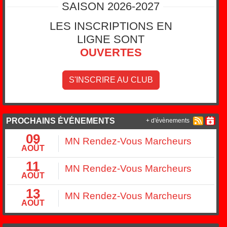
SAISON 2026-2027
LES INSCRIPTIONS EN
LIGNE SONT
OUVERTES
S'INSCRIRE AU CLUB
PROCHAINS ÉVÉNEMENTS
+ d'évènements
09
MN Rendez-Vous Marcheurs
AOÛT
11
MN Rendez-Vous Marcheurs
AOÛT
13
MN Rendez-Vous Marcheurs
AOÛT