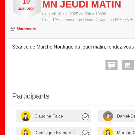
10
MN JEUDI MATIN
JUIL.
2025
Le
jeudi
10
juil.
2025
de 09h à 10h30
Lieu :
L'Avaleresse rue César Dewasmes
59690
VIE
Marcheurs
Séance de Marche Nordique du jeudi matin, rendez-vous su
Participants
Claudine Falce
Daniel-D
Dominique Kromarek
Martine G