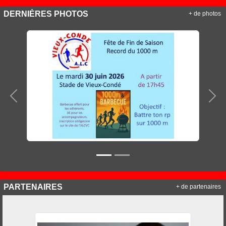
DERNIÈRES PHOTOS
+ de photos
Précedent
Sui
PARTENAIRES
+ de partenaires