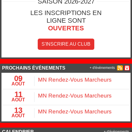
SAISON 2026-2027
LES INSCRIPTIONS EN
LIGNE SONT
OUVERTES
S'INSCRIRE AU CLUB
PROCHAINS ÉVÉNEMENTS
+ d'évènements
09
MN Rendez-Vous Marcheurs
AOÛT
11
MN Rendez-Vous Marcheurs
AOÛT
13
MN Rendez-Vous Marcheurs
AOÛT
CALENDRIER
+ d'évènements