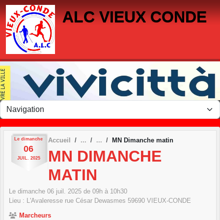
Panneau de gestion des cookies
ALC VIEUX CONDE
Le
dimanche
Accueil
MN Dimanche matin
06
MN DIMANCHE
JUIL.
2025
MATIN
Le
dimanche
06
juil.
2025
de 09h à 10h30
Lieu :
L'Avaleresse rue César Dewasmes
59690
VIEUX-CONDE
Marcheurs