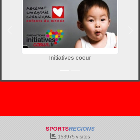
Précedent
Suiv
Initiatives coeur
SPORTS
REGIONS
153975
visites