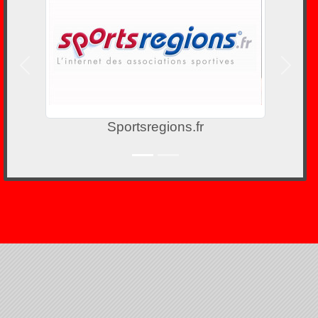
Précedent
Suivan
Sportsregions.fr