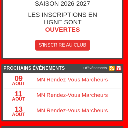
SAISON 2026-2027
LES INSCRIPTIONS EN
LIGNE SONT
OUVERTES
S'INSCRIRE AU CLUB
PROCHAINS ÉVÉNEMENTS
+ d'évènements
09
MN Rendez-Vous Marcheurs
AOÛT
11
MN Rendez-Vous Marcheurs
AOÛT
13
MN Rendez-Vous Marcheurs
AOÛT