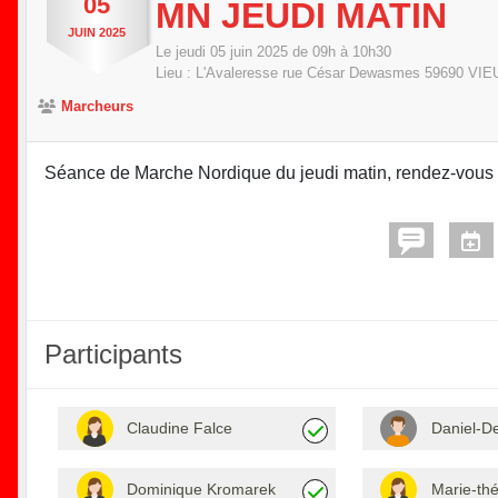
05
MN JEUDI MATIN
JUIN
2025
Le
jeudi
05
juin
2025
de 09h à 10h30
Lieu :
L'Avaleresse rue César Dewasmes
59690
VIE
Marcheurs
Séance de Marche Nordique du jeudi matin, rendez-vous su
Participants
Claudine Falce
Daniel-D
Dominique Kromarek
Marie-th