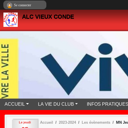
Panneau de gestion des cookies
Se connecter
ALC VIEUX CONDE
ACCUEIL
LA VIE DU CLUB
INFOS PRATIQUE
Accueil
2023-2024
Les évènements
MN Jeu
Le
jeudi