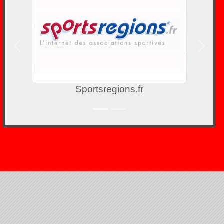
Précedent
Suivan
Sportsregions.fr