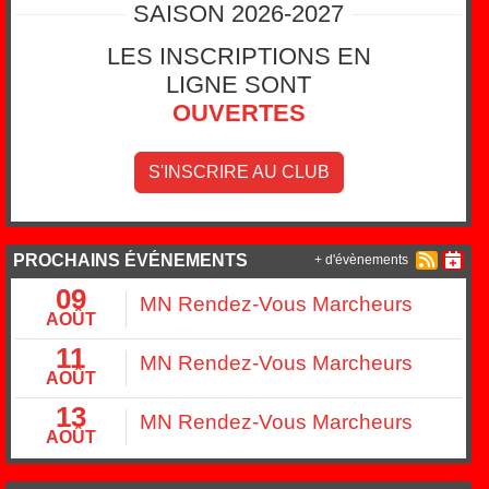
SAISON 2026-2027
LES INSCRIPTIONS EN
LIGNE SONT
OUVERTES
S'INSCRIRE AU CLUB
PROCHAINS ÉVÉNEMENTS
+ d'évènements
09
MN Rendez-Vous Marcheurs
AOÛT
11
MN Rendez-Vous Marcheurs
AOÛT
13
MN Rendez-Vous Marcheurs
AOÛT