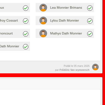
oux
Lea Monnier Brimans
froy Cossart
Lylou Dath Monnier
noncourt
Mathys Dath Monnier
ath Monnier
Publié le
05 mars 2025
par
Frédéric Van wymeersch