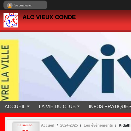
Panneau de gestion des cookies
Se connecter
ALC VIEUX CONDE
ACCUEIL
LA VIE DU CLUB
INFOS PRATIQUE
Accueil
2024-2025
Les évènements
Kidath
Le
samedi