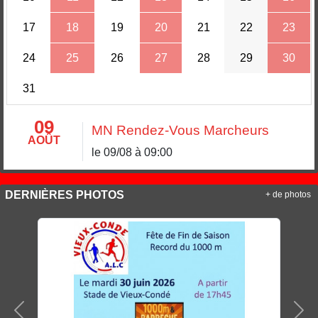
17
18
19
20
21
22
23
24
25
26
27
28
29
30
31
09
MN Rendez-Vous Marcheurs
AOÛT
le 09/08 à 09:00
DERNIÈRES PHOTOS
+ de photos
Précedent
Sui