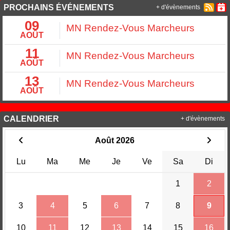
PROCHAINS ÉVÉNEMENTS
+ d'évènements
09
MN Rendez-Vous Marcheurs
AOÛT
11
MN Rendez-Vous Marcheurs
AOÛT
13
MN Rendez-Vous Marcheurs
AOÛT
CALENDRIER
+ d'évènements
Août 2026
Lu
Ma
Me
Je
Ve
Sa
Di
1
2
3
4
5
6
7
8
9
10
11
12
13
14
15
16