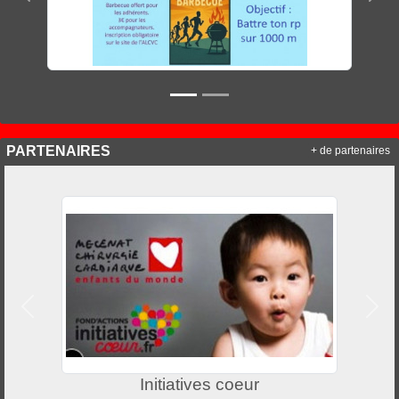
PARTENAIRES
+ de partenaires
Précedent
Suiv
Initiatives coeur