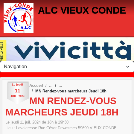
Panneau de gestion des cookies
ALC VIEUX CONDE
Le
jeudi
Accueil
11
MN Rendez-vous marcheurs Jeudi 18h
JUIL.
2024
MN RENDEZ-VOUS
MARCHEURS JEUDI 18H
Le
jeudi
11
juil.
2024
de 18h à 19h30
Lieu :
Lavaleresse Rue César Dewasmes
59690
VIEUX-CONDE