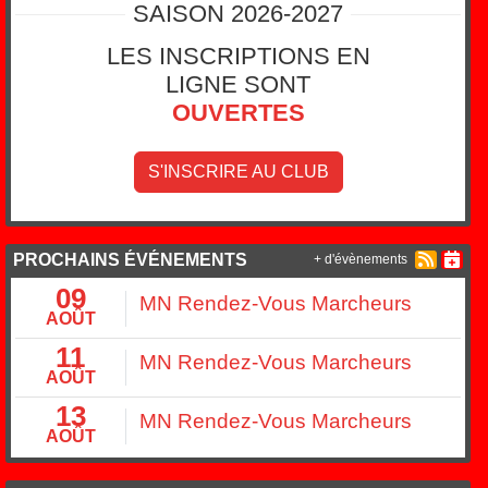
SAISON 2026-2027
LES INSCRIPTIONS EN
LIGNE SONT
OUVERTES
S'INSCRIRE AU CLUB
PROCHAINS ÉVÉNEMENTS
+ d'évènements
09
MN Rendez-Vous Marcheurs
AOÛT
11
MN Rendez-Vous Marcheurs
AOÛT
13
MN Rendez-Vous Marcheurs
AOÛT