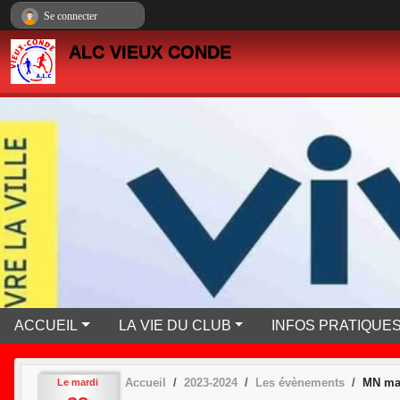
Panneau de gestion des cookies
Se connecter
ALC VIEUX CONDE
ACCUEIL
LA VIE DU CLUB
INFOS PRATIQUE
Accueil
2023-2024
Les évènements
MN ma
Le
mardi