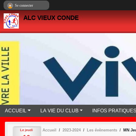
Panneau de gestion des cookies
Se connecter
ALC VIEUX CONDE
ACCUEIL
LA VIE DU CLUB
INFOS PRATIQUE
Accueil
2023-2024
Les évènements
MN Jeu
Le
jeudi