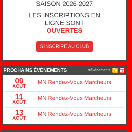
SAISON 2026-2027
LES INSCRIPTIONS EN
LIGNE SONT
OUVERTES
S'INSCRIRE AU CLUB
PROCHAINS ÉVÉNEMENTS
+ d'évènements
09
MN Rendez-Vous Marcheurs
AOÛT
11
MN Rendez-Vous Marcheurs
AOÛT
13
MN Rendez-Vous Marcheurs
AOÛT