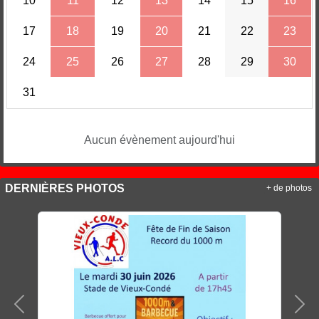
10
11
12
13
14
15
16
17
18
19
20
21
22
23
24
25
26
27
28
29
30
31
Aucun évènement aujourd'hui
DERNIÈRES PHOTOS
+ de photos
Précedent
Sui