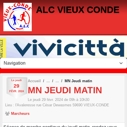
Panneau de gestion des cookies
ALC VIEUX CONDE
Le
jeudi
Accueil
MN Jeudi matin
29
MN JEUDI MATIN
FÉVR.
2024
Le
jeudi
29
févr.
2024
de 09h à 10h30
Lieu :
l'Avaleresse rue César Dewasmes
59690
VIEUX-CONDE
Marcheurs