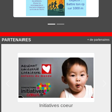
PARTENAIRES
+ de partenaires
Précedent
Suiv
Initiatives coeur