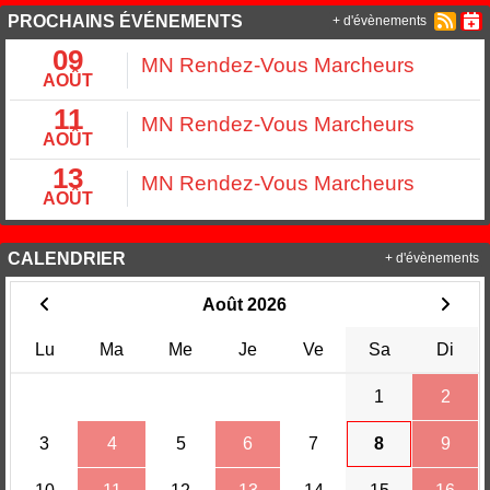
PROCHAINS ÉVÉNEMENTS
+ d'évènements
09
MN Rendez-Vous Marcheurs
AOÛT
11
MN Rendez-Vous Marcheurs
AOÛT
13
MN Rendez-Vous Marcheurs
AOÛT
CALENDRIER
+ d'évènements
Août 2026
Lu
Ma
Me
Je
Ve
Sa
Di
1
2
3
4
5
6
7
8
9