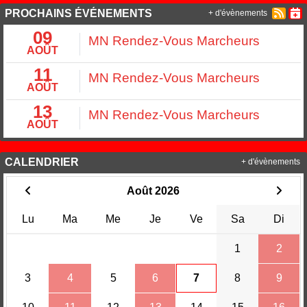
PROCHAINS ÉVÉNEMENTS
+ d'évènements
09
MN Rendez-Vous Marcheurs
AOÛT
11
MN Rendez-Vous Marcheurs
AOÛT
13
MN Rendez-Vous Marcheurs
AOÛT
CALENDRIER
+ d'évènements
Août 2026
Lu
Ma
Me
Je
Ve
Sa
Di
1
2
3
4
5
6
7
8
9