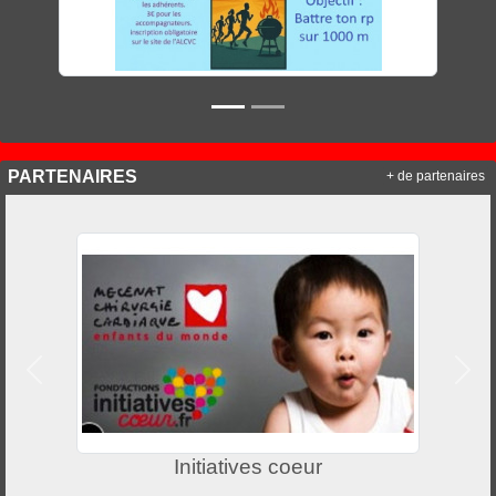
PARTENAIRES
+ de partenaires
Précedent
Suiv
Initiatives coeur