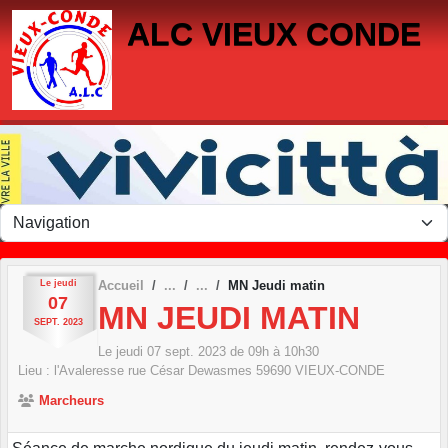
Panneau de gestion des cookies
ALC VIEUX CONDE
Le
jeudi
Accueil
MN Jeudi matin
07
MN JEUDI MATIN
SEPT.
2023
Le
jeudi
07
sept.
2023
de 09h à 10h30
Lieu :
l'Avaleresse rue César Dewasmes
59690
VIEUX-CONDE
Marcheurs