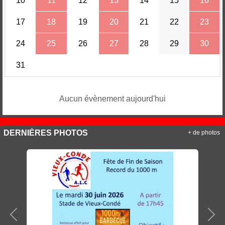
10
11
12
13
14
15
16
17
18
19
20
21
22
23
24
25
26
27
28
29
30
31
Aucun évènement aujourd'hui
DERNIÈRES PHOTOS
+ de photos
Précedent
Sui