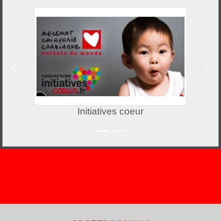
Précedent
Suiv
Initiatives coeur