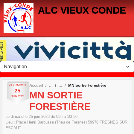
Panneau de gestion des cookies
ALC VIEUX CONDE
Le
dimanche
Accueil
MN Sortie Forestière
25
MN SORTIE
JUIN
2023
FORESTIÈRE
Le
dimanche
25
juin
2023
de 09h à 10h30
Lieu :
Place Henri Barbusse (Trieu de Fresnes)
59970
FRESNES SUR
ESCAUT