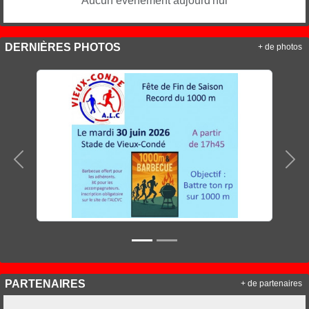
Aucun évènement aujourd'hui
DERNIÈRES PHOTOS
+ de photos
Précedent
Sui
PARTENAIRES
+ de partenaires