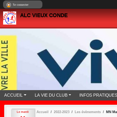
Panneau de gestion des cookies
Se connecter
ALC VIEUX CONDE
ACCUEIL
LA VIE DU CLUB
INFOS PRATIQUE
Accueil
2022-2023
Les évènements
MN Ma
Le
mardi