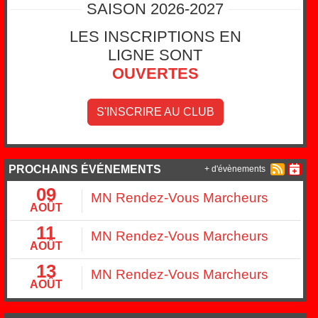
SAISON 2026-2027
LES INSCRIPTIONS EN
LIGNE SONT
OUVERTES
S'INSCRIRE AU CLUB
PROCHAINS ÉVÉNEMENTS
+ d'évènements
09
MN Rendez-Vous Marcheurs
AOÛT
11
MN Rendez-Vous Marcheurs
AOÛT
13
MN Rendez-Vous Marcheurs
AOÛT