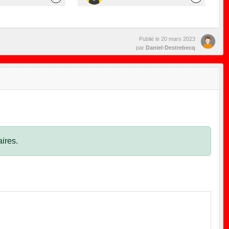
Publié le
20 mars 2023
par
Daniel-Destrebecq
ires.