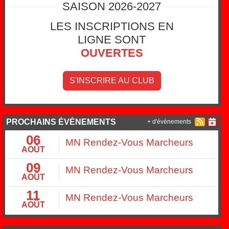
SAISON 2026-2027
LES INSCRIPTIONS EN
LIGNE SONT
OUVERTES
S'INSCRIRE AU CLUB
PROCHAINS ÉVÉNEMENTS
+ d'évènements
06
MN Rendez-Vous Marcheurs
AOÛT
09
MN Rendez-Vous Marcheurs
AOÛT
11
MN Rendez-Vous Marcheurs
AOÛT