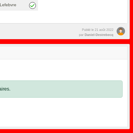
Lefebvre
Publié le
21 août 2022
par
Daniel-Destrebecq
ires.