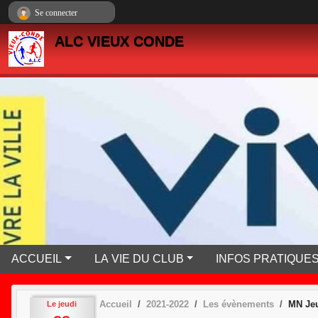
Panneau de gestion des cookies
Se connecter
ALC VIEUX CONDE
ACCUEIL
LA VIE DU CLUB
INFOS PRATIQUE
Accueil
2021-2022
Les évènements
MN Jeu
Le
jeudi