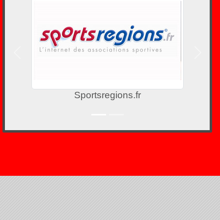
Précedent
Suivan
Sportsregions.fr