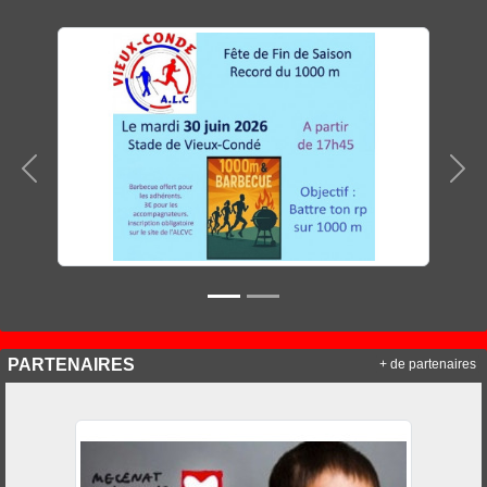
Précedent
Sui
PARTENAIRES
+ de partenaires