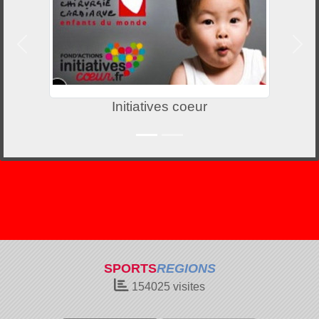
Précedent
Suiv
Initiatives coeur
SPORTS
REGIONS
154025
visites