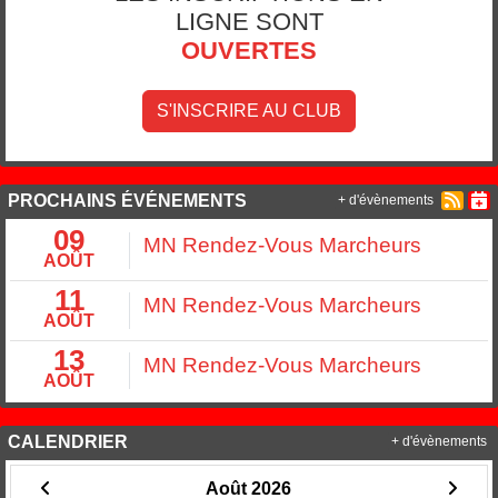
LIGNE SONT
OUVERTES
S'INSCRIRE AU CLUB
PROCHAINS ÉVÉNEMENTS
+ d'évènements
09
MN Rendez-Vous Marcheurs
AOÛT
11
MN Rendez-Vous Marcheurs
AOÛT
13
MN Rendez-Vous Marcheurs
AOÛT
CALENDRIER
+ d'évènements
Août 2026