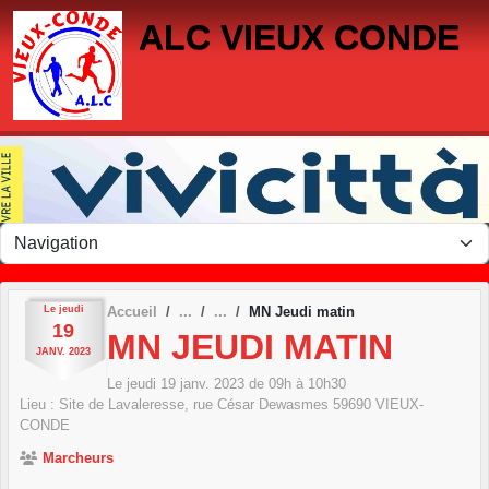
Panneau de gestion des cookies
ALC VIEUX CONDE
Le
jeudi
Accueil
MN Jeudi matin
19
MN JEUDI MATIN
JANV.
2023
Le
jeudi
19
janv.
2023
de 09h à 10h30
Lieu :
Site de Lavaleresse, rue César Dewasmes
59690
VIEUX-
CONDE
Marcheurs