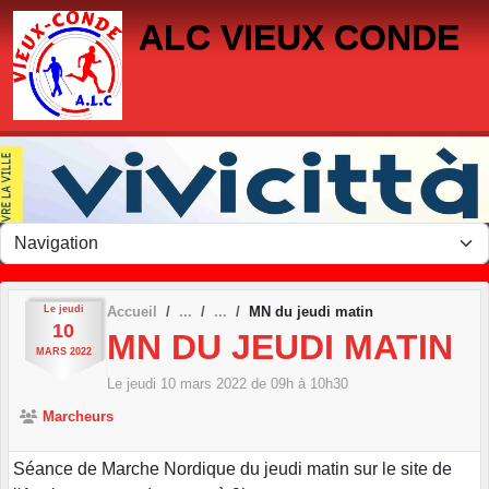
Panneau de gestion des cookies
ALC VIEUX CONDE
Le
jeudi
Accueil
MN du jeudi matin
10
MN DU JEUDI MATIN
MARS
2022
Le
jeudi
10
mars
2022
de 09h à 10h30
Marcheurs
Séance de Marche Nordique du jeudi matin sur le site de