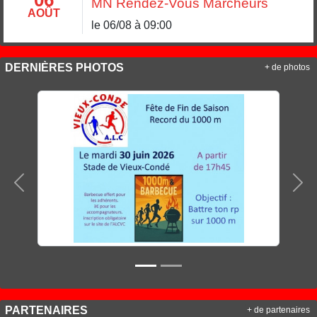
06
MN Rendez-Vous Marcheurs
AOÛT
le 06/08 à 09:00
DERNIÈRES PHOTOS
+ de photos
Précedent
Sui
PARTENAIRES
+ de partenaires