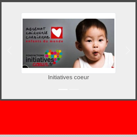
Précedent
Suiv
Initiatives coeur