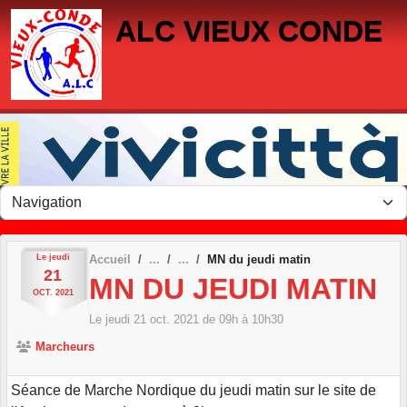
Panneau de gestion des cookies
ALC VIEUX CONDE
Le
jeudi
Accueil
MN du jeudi matin
21
MN DU JEUDI MATIN
OCT.
2021
Le
jeudi
21
oct.
2021
de 09h à 10h30
Marcheurs
Séance de Marche Nordique du jeudi matin sur le site de