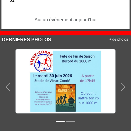
31
Aucun évènement aujourd'hui
DERNIÈRES PHOTOS
+ de photos
Précedent
Sui