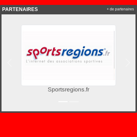
PARTENAIRES
+ de partenaires
Précedent
Suiv
Sportsregions.fr