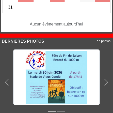
31
Aucun évènement aujourd'hui
DERNIÈRES PHOTOS
+ de photos
Précedent
Sui