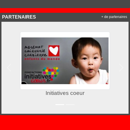
PARTENAIRES
+ de partenaires
Précedent
Suiv
Initiatives coeur