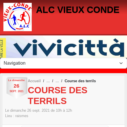
Panneau de gestion des cookies
ALC VIEUX CONDE
Le
dimanche
Accueil
Course des terrils
26
COURSE DES
SEPT.
2021
TERRILS
Le
dimanche
26
sept.
2021
de 10h à 12h
Lieu :
raismes