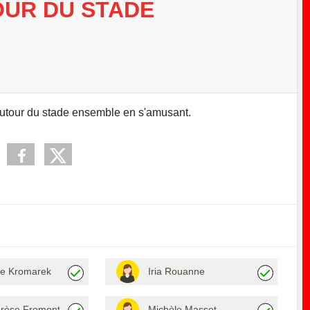
UR DU STADE
autour du stade ensemble en s'amusant.
e Kromarek
Iria Rouanne
érèse Fromont
Michèle Masset