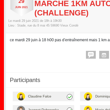
29
MARCHE 1KM AUTO
JUIN
2021
(CHALLENGE)
Le
mardi
29
juin
2021
de 18h à 19h30
Lieu :
Stade, rue du 8 mai 45
59690
Vieux Condé
ce mardi 29 juin à 18 h00 pas d'entraînement mais 1 km 
Participants
Claudine Falce
Dominiqu
Jeannot Dabrowska
Marie-th