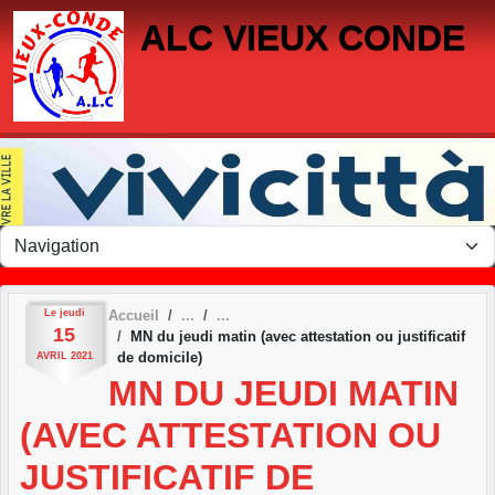
Panneau de gestion des cookies
ALC VIEUX CONDE
Le
jeudi
Accueil
15
MN du jeudi matin (avec attestation ou justificatif
de domicile)
AVRIL
2021
MN DU JEUDI MATIN
(AVEC ATTESTATION OU
JUSTIFICATIF DE