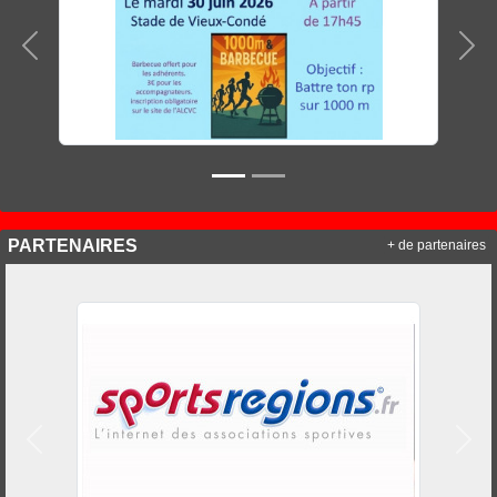
Précedent
Sui
PARTENAIRES
+ de partenaires
Précedent
Suiv