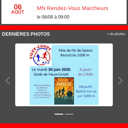
06
MN Rendez-Vous Marcheurs
AOÛT
le 06/08 à 09:00
DERNIÈRES PHOTOS
+ de photos
Précedent
Sui