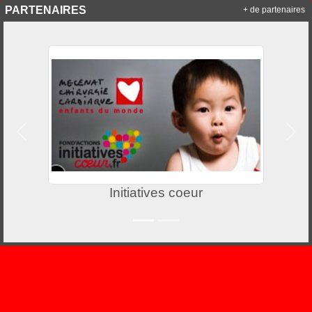
PARTENAIRES
+ de partenaires
Précedent
Suiv
Initiatives coeur