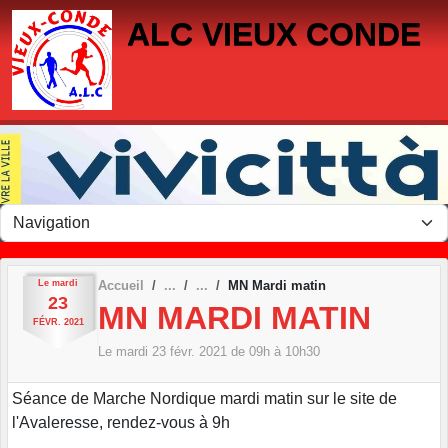
Panneau de gestion des cookies
ALC VIEUX CONDE
Le
mardi
Accueil
MN Mardi matin
23
MN MARDI MATIN
FÉVR.
2021
Le
mardi
23
févr.
2021
de 09h à 10h30
Séance de Marche Nordique mardi matin sur le site de
l'Avaleresse, rendez-vous à 9h