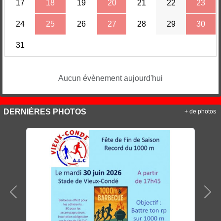
17
18
19
20
21
22
23
24
25
26
27
28
29
30
31
Aucun évènement aujourd'hui
DERNIÈRES PHOTOS
+ de photos
Précedent
Sui