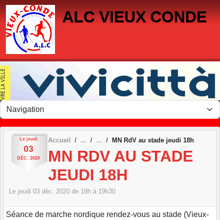
Panneau de gestion des cookies
ALC VIEUX CONDE
Le
jeudi
Accueil
MN RdV au stade jeudi 18h
03
MN RDV AU STADE
DÉC.
2020
JEUDI 18H
Le
jeudi
03
déc.
2020
de 18h à 19h30
Séance de marche nordique rendez-vous au stade (Vieux-