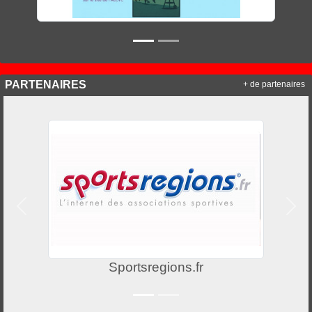
PARTENAIRES
+ de partenaires
Précedent
Suiv
Sportsregions.fr