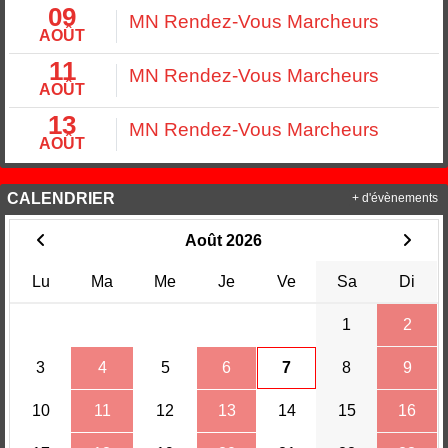
09
MN Rendez-Vous Marcheurs
AOÛT
11
MN Rendez-Vous Marcheurs
AOÛT
13
MN Rendez-Vous Marcheurs
AOÛT
CALENDRIER
+ d'évènements
Août 2026
Lu
Ma
Me
Je
Ve
Sa
Di
1
2
3
4
5
6
7
8
9
10
11
12
13
14
15
16