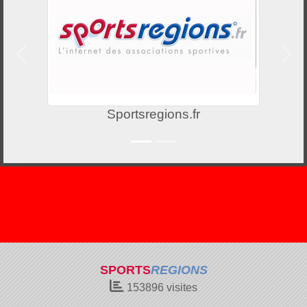
Précedent
Suiv
Sportsregions.fr
SPORTS
REGIONS
153896
visites