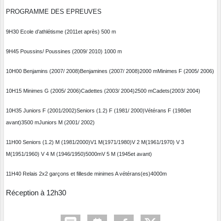
PROGRAMME DES EPREUVES
9H
30
Ecole d’athlétisme (20
11
et après)
500 m
9H
45
Poussins/ Poussines (
20
0
9
/ 20
10
)
1000 m
10H00
Benjamins
(
20
0
7
/ 200
8
)
Benjamines
(
20
0
7
/ 200
8
)
2000 m
Minimes F
(200
5
/ 200
6
)
10H15
Minimes G
(200
5
/ 200
6
)
Cadettes (
200
3
/
200
4
)
2500 m
Cadet
s
(200
3
/
200
4
)
10
H35
Juniors F
(
2001
/200
2
)
S
eniors (
1
.2
) F (
1981
/
2000
)
Vétérans F (
1980
et
avant)
3500 m
Juniors M (
2001
/ 200
2
)
1
1H00
S
eniors (
1
.2
) M
(
1981
/
2000
)
V1 M
(
1971
/19
80)
V 2 M
(
1961/
19
70
)
V 3
M
(
1951
/19
60
)
V 4 M
(
19
4
6/1950
)
5000m
V 5 M
(
1945
et avant
)
11
H40
Relais 2x2 garçons et filles
de minimes
A vétérans(es)
4000m
R
é
ception à 12h
30