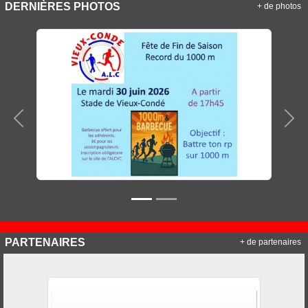
DERNIÈRES PHOTOS
+ de photos
Précedent
Sui
PARTENAIRES
+ de partenaires