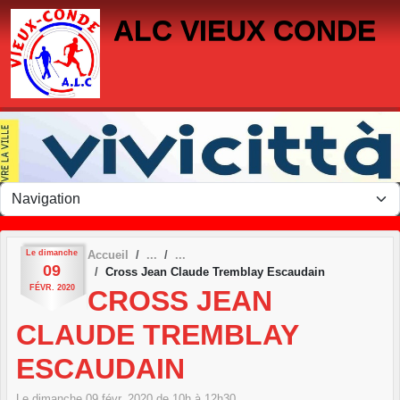
Panneau de gestion des cookies
ALC VIEUX CONDE
Le
dimanche
Accueil
09
Cross Jean Claude Tremblay Escaudain
FÉVR.
2020
CROSS JEAN
CLAUDE TREMBLAY
ESCAUDAIN
Le
dimanche
09
févr.
2020
de 10h à 12h30