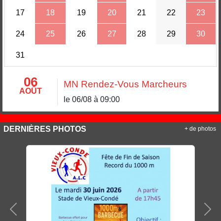
17
18
19
20
21
22
23
24
25
26
27
28
29
30
31
06
MN Rendez-Vous Marcheurs
AOÛT
le 06/08 à 09:00
DERNIÈRES PHOTOS
+ de photos
Précedent
Sui