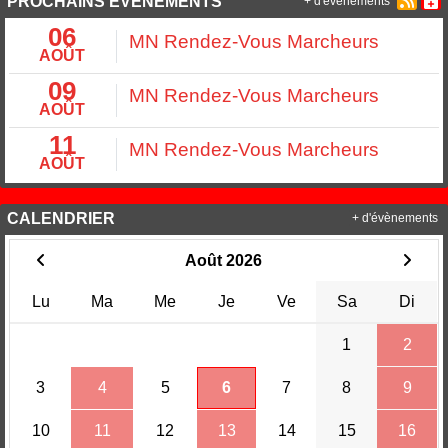
PROCHAINS ÉVÉNEMENTS
+ d'évènements
06
MN Rendez-Vous Marcheurs
AOÛT
09
MN Rendez-Vous Marcheurs
AOÛT
11
MN Rendez-Vous Marcheurs
AOÛT
CALENDRIER
+ d'évènements
Août 2026
Lu
Ma
Me
Je
Ve
Sa
Di
1
2
3
4
5
6
7
8
9
10
11
12
13
14
15
16