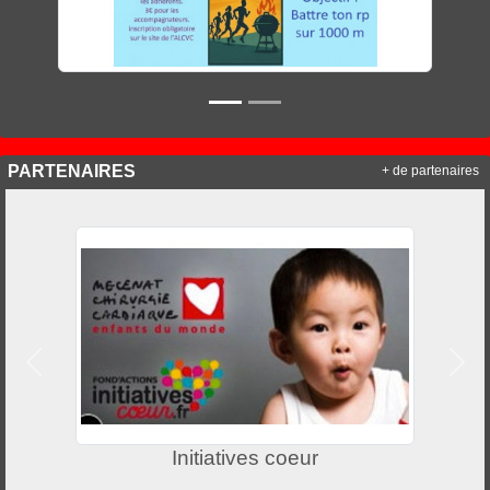
PARTENAIRES
+ de partenaires
Précedent
Suiv
Initiatives coeur