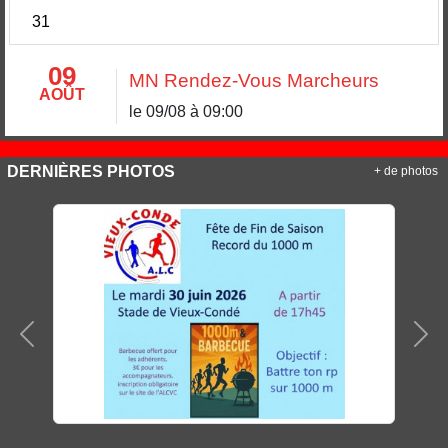
31
09
MN Rendez-Vous Marcheurs
AOÛT
le 09/08 à 09:00
DERNIÈRES PHOTOS
+ de photos
Précedent
Sui