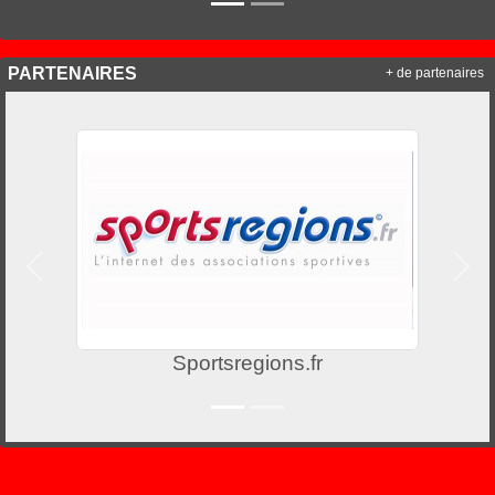
PARTENAIRES
+ de partenaires
Précedent
Suiv
Sportsregions.fr